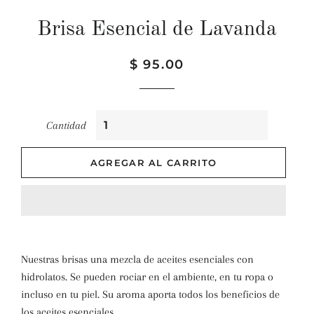
Brisa Esencial de Lavanda
Precio
Precio
$ 95.00
habitual
de
venta
Cantidad
AGREGAR AL CARRITO
Nuestras brisas una mezcla de aceites esenciales con
hidrolatos. Se pueden rociar en el ambiente, en tu ropa o
incluso en tu piel. Su aroma aporta todos los beneficios de
los aceites esenciales.