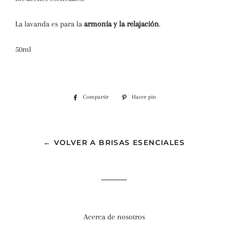
La lavanda es para la
armonía y la relajación
.
50ml
Compartir
Compartir
Hacer pin
Pinear
en
en
Facebook
Pinterest
← VOLVER A BRISAS ESENCIALES
Acerca de nosotros